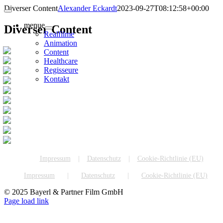
Zum
Diverser Content
Alexander Eckardt
2023-09-27T08:12:58+00:00
Inhalt
menue
springen
Diverser Content
Realfilme
Animation
Content
Healthcare
Regisseure
Kontakt
Impressum
Datenschutz
Cookie-Richtlinie (EU)
Impressum
Datenschutz
Cookie-Richtlinie (EU)
© 2025 Bayerl & Partner Film GmbH
Page load link